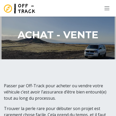
Se rendre au contenu
ACHAT - VENTE
Passer par Off-Track pour acheter ou vendre votre
véhicule c’est avoir l’assurance d’être bien entouré(e)
tout au long du processus.
Trouver la perle rare pour débuter son projet est
rarement chose facile. Cela prend du temps, et il faut